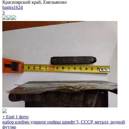
Красноярский край, Емельяново
bagira1624
3
+ Ещё 1 фото
набор клеймо ударное цифры шрифт 5, СССР, металл, родной
футляр