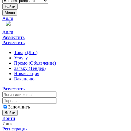
Найти
Меню
Au.ru
Au.ru
Разместить
Разместить
Товар (Лот)
Услугу
Промо (Объявление)
Заявку (Тендер)
Новая акция
Вакансию
Разместить
Запомнить
Войти
Войти
Или:
Регистрация