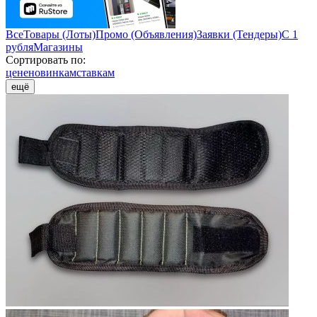
Все
Товары (Лоты)
Промо (Объявления)
Заявки (Тендеры)
С 1
рубля
Магазины
Сортировать по:
цене
новинкам
ставкам
ещё