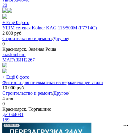
20
+ Ещё 0 фото
УШМ сетевая Kolner KAG 115/500M (Г7714С)
2 000
руб.
Строительство и ремонт
/
Другое
/
0
Красноярск, Зелёная Роща
kraslombard
МАГАЗИН
2267
+ Ещё 0 фото
Фитинги для пневматики из нержавеющей стали
10 000
руб.
Строительство и ремонт
/
Другое
/
4 дня
0
Красноярск, Торгашино
ge1044031
159
РЕКЛАМА