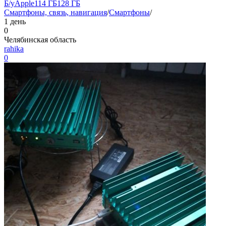
Б/у
Apple
11
4 ГБ
128 ГБ
Смартфоны, связь, навигация
/
Смартфоны
/
1 день
0
Челябинская область
rahika
0