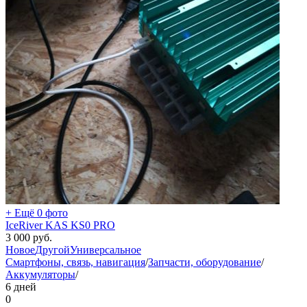
+ Ещё 0 фото
IceRiver KAS KS0 PRO
3 000
руб.
Новое
Другой
Универсальное
Смартфоны, связь, навигация
/
Запчасти, оборудование
/
Аккумуляторы
/
6 дней
0