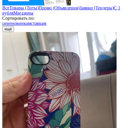
Все
Товары (Лоты)
Промо (Объявления)
Заявки (Тендеры)
С 1
рубля
Магазины
Сортировать по:
цене
новинкам
ставкам
ещё