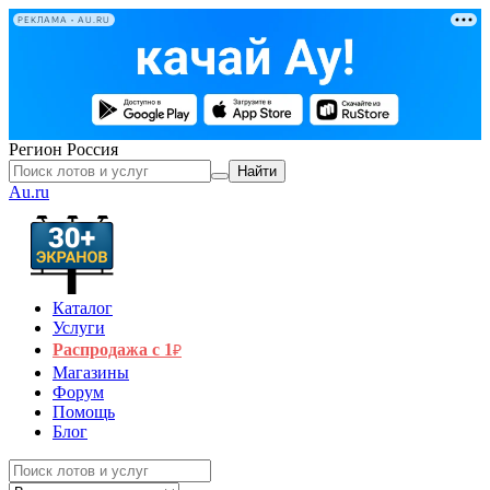
РЕКЛАМА • AU.RU
Регион
Россия
Найти
Au.ru
Каталог
Услуги
Распродажа с 1
₽
Магазины
Форум
Помощь
Блог