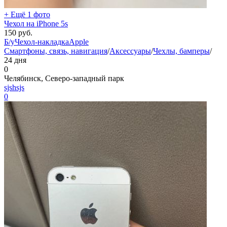
+ Ещё 1 фото
Чехол на iPhone 5s
150
руб.
Б/у
Чехол-накладка
Apple
Смартфоны, связь, навигация
/
Аксессуары
/
Чехлы, бамперы
/
24 дня
0
Челябинск, Северо-западный парк
sjshsjs
0