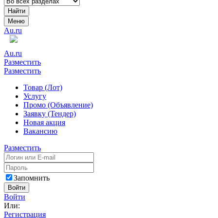
Найти
Меню
Au.ru
Au.ru
Разместить
Разместить
Товар (Лот)
Услугу
Промо (Объявление)
Заявку (Тендер)
Новая акция
Вакансию
Разместить
Запомнить
Войти
Войти
Или:
Регистрация