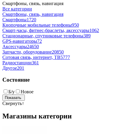
Смартфоны, связь, навигация
Все категории
Смартфоны, связь, навигация
Смартфоны
1720
Кнопочные мобильные телефоны
950
Смарт-часы, фитнес-браслеты, аксессуары
1062
Стационарные, спутниковые телефоны
389
GPS-навигаторы
72
Аксессуары
24650
Запчасти, оборудование
20850
Сотовая связь, интернет, ТВ
5777
Радиостанции
361
Другое
201
Состояние
Б/у
Новое
Свернуть
↑
Магазины категории