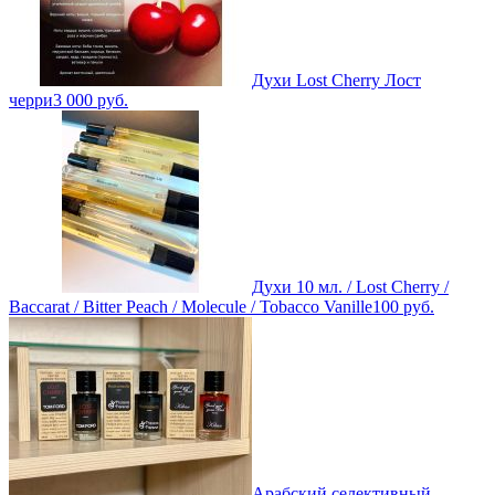
Духи Lost Cherry Лост
черри
3 000
руб.
Духи 10 мл. / Lost Cherry /
Baccarat / Bitter Peach / Molecule / Tobacco Vanille
100
руб.
Арабский селективный