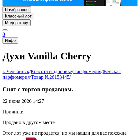
В избранное
Классный лот
Модератору
0
Инфо
Духи Vanilla Cherry
г. Челябинск
/
Красота и здоровье
/
Парфюмерия
/
Женская
парфюмерия
/
Товар №26153445
/
Снят с торгов продавцом.
22 июня 2026 14:27
Причина:
Продано в другом месте
Этот лот уже не продается, но мы нашли для вас похожие