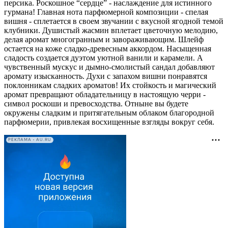
персика. Роскошное “сердце” - наслаждение для истинного
гурмана! Главная нота парфюмерной композиции - спелая
вишня - сплетается в своем звучании с вкусной ягодной темой
клубники. Душистый жасмин вплетает цветочную мелодию,
делая аромат многогранным и завораживающим. Шлейф
остается на коже сладко-древесным аккордом. Насыщенная
сладость создается дуэтом уютной ванили и карамели. А
чувственный мускус и дымно-смолистый сандал добавляют
аромату изысканность. Духи с запахом вишни понравятся
поклонникам сладких ароматов! Их стойкость и магический
аромат превращают обладательницу в настоящую черри -
символ роскоши и превосходства. Отныне вы будете
окружены сладким и притягательным облаком благородной
парфюмерии, привлекая восхищенные взгляды вокруг себя.
РЕКЛАМА • AU.RU