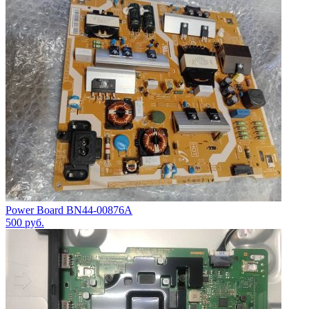
Power Board BN44-00876A
500
руб.