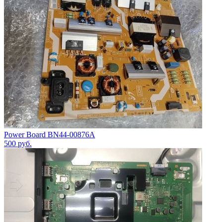
Power Board BN44-00876A
500
руб.