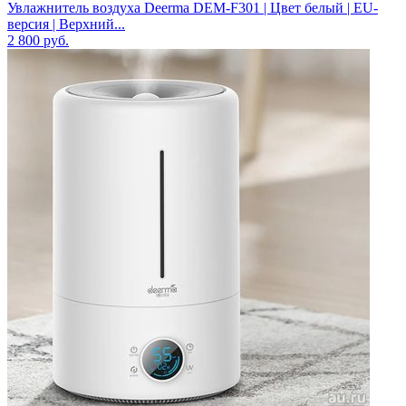
Увлажнитель воздуха Deerma DEM-F301 | Цвет белый | EU-
версия | Верхний...
2 800
руб.