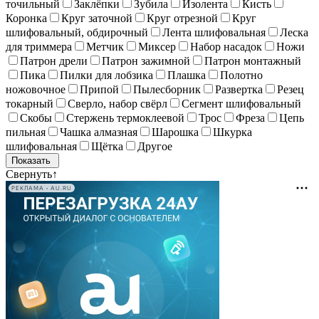
точильный
Заклёпки
Зубила
Изолента
Кисть
Коронка
Круг заточной
Круг отрезной
Круг
шлифовальный, обдирочный
Лента шлифовальная
Леска
для триммера
Метчик
Миксер
Набор насадок
Ножи
Патрон дрели
Патрон зажимной
Патрон монтажный
Пика
Пилки для лобзика
Плашка
Полотно
ножовочное
Припой
Пылесборник
Развертка
Резец
токарный
Сверло, набор свёрл
Сегмент шлифовальный
Скобы
Стержень термоклеевой
Трос
Фреза
Цепь
пильная
Чашка алмазная
Шарошка
Шкурка
шлифовальная
Щётка
Другое
Свернуть
↑
РЕКЛАМА • AU.RU