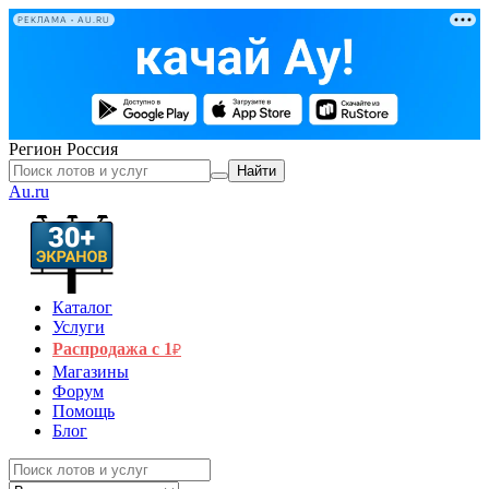
РЕКЛАМА • AU.RU
Регион
Россия
Найти
Au.ru
Каталог
Услуги
Распродажа с 1
₽
Магазины
Форум
Помощь
Блог