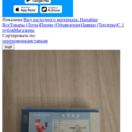
Показаны:
Вид расходного материала: Напайки
Все
Товары (Лоты)
Промо (Объявления)
Заявки (Тендеры)
С 1
рубля
Магазины
Сортировать по:
цене
новинкам
ставкам
ещё