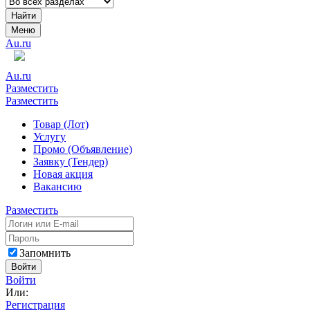
Найти
Меню
Au.ru
Au.ru
Разместить
Разместить
Товар (Лот)
Услугу
Промо (Объявление)
Заявку (Тендер)
Новая акция
Вакансию
Разместить
Запомнить
Войти
Войти
Или:
Регистрация