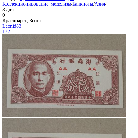
Коллекционирование, моделизм
/
Банкноты
/
Азия
/
3 дня
0
Красноярск, Зенит
Leonid83
172