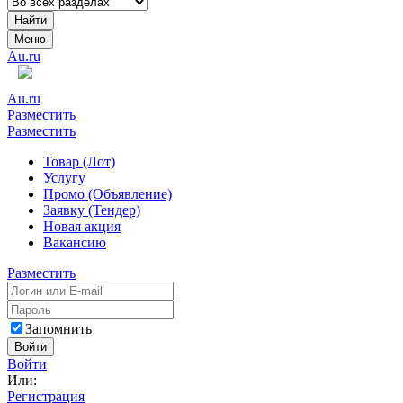
Найти
Меню
Au.ru
Au.ru
Разместить
Разместить
Товар (Лот)
Услугу
Промо (Объявление)
Заявку (Тендер)
Новая акция
Вакансию
Разместить
Запомнить
Войти
Войти
Или:
Регистрация