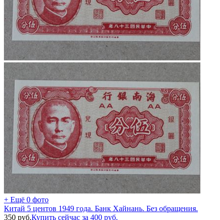
+ Ещё 0 фото
Китай 5 центов 1949 года. Банк Хайнань. Без обращения.
350
руб.
Купить сейчас за
400
руб.