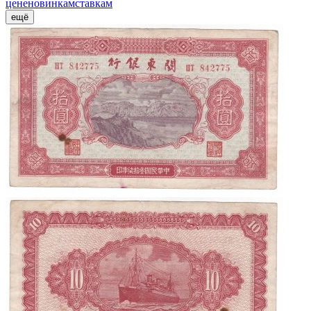
цене
новинкам
ставкам
ещё