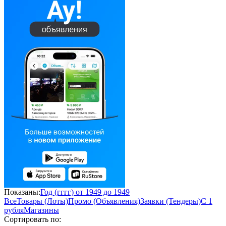
Показаны:
Год (гггг) от 1949 до 1949
Все
Товары (Лоты)
Промо (Объявления)
Заявки (Тендеры)
С 1
рубля
Магазины
Сортировать по: