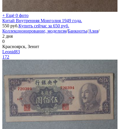
+ Ещё 0 фото
Китай Внутренняя Монголия 1949 года.
550
руб.
Купить сейчас за
650
руб.
Коллекционирование, моделизм
/
Банкноты
/
Азия
/
2 дня
0
Красноярск, Зенит
Leonid83
172