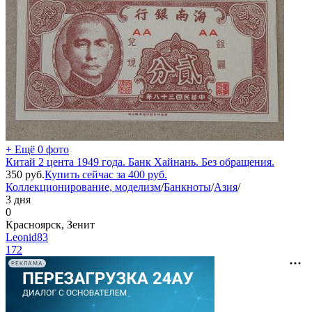
+ Ещё 0 фото
Китай 2 цента 1949 года. Банк Хайнань. Без обращения.
350
руб.
Купить сейчас за
400
руб.
Коллекционирование, моделизм
/
Банкноты
/
Азия
/
3 дня
0
Красноярск, Зенит
Leonid83
172
РЕКЛАМА