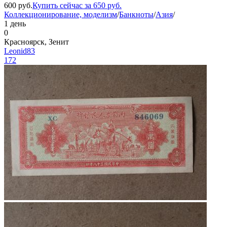
600
руб.
Купить сейчас за
650
руб.
Коллекционирование, моделизм
/
Банкноты
/
Азия
/
1 день
0
Красноярск, Зенит
Leonid83
172