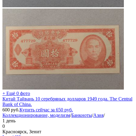
+ Ещё 0 фото
Китай Тайвань 10 серебряных долларов 1949 года. The Central
Bank of China.
600
руб.
Купить сейчас за
650
руб.
Коллекционирование, моделизм
/
Банкноты
/
Азия
/
1 день
0
Красноярск, Зенит