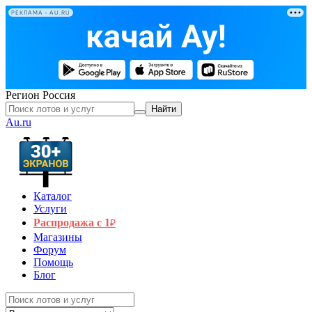
РЕКЛАМА • AU.RU
Регион
Россия
Найти
Au.ru
Каталог
Услуги
Распродажа с 1
₽
Магазины
Форум
Помощь
Блог