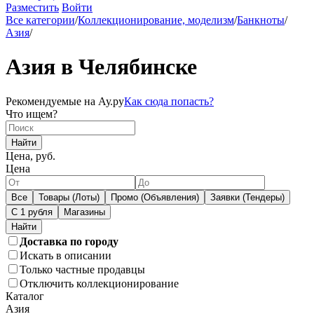
Разместить
Войти
Все категории
/
Коллекционирование, моделизм
/
Банкноты
/
Азия
/
Азия в Челябинске
Рекомендуемые на Ау.ру
Как сюда попасть?
Что ищем?
Найти
Цена, руб.
Цена
Все
Товары (Лоты)
Промо (Объявления)
Заявки (Тендеры)
С 1 рубля
Магазины
Доставка по городу
Искать в описании
Только частные продавцы
Отключить коллекционирование
Каталог
Азия