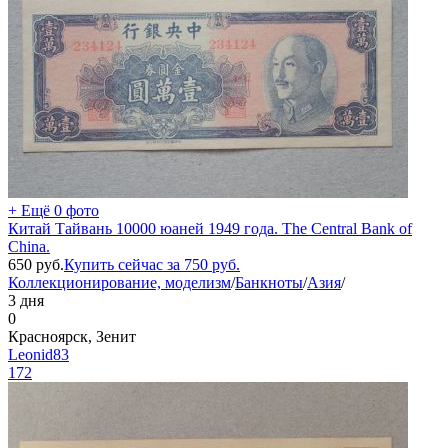
+ Ещё 0 фото
Китай Тайвань 10000 юаней 1949 года. The Central Bank of
China.
650
руб.
Купить сейчас за
750
руб.
Коллекционирование, моделизм
/
Банкноты
/
Азия
/
3 дня
0
Красноярск, Зенит
Leonid83
172