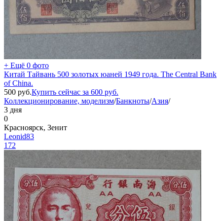
+ Ещё 0 фото
Китай Тайвань 500 золотых юаней 1949 года. The Central Bank
of China.
500
руб.
Купить сейчас за
600
руб.
Коллекционирование, моделизм
/
Банкноты
/
Азия
/
3 дня
0
Красноярск, Зенит
Leonid83
172