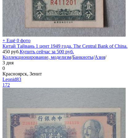
+ Ещё 0 фото
Китай Тайвань 1 цент 1949 года. The Central Bank of China.
450
руб.
Купить сейчас за
500
руб.
Коллекционирование, моделизм
/
Банкноты
/
Азия
/
3 дня
0
Красноярск, Зенит
Leonid83
172